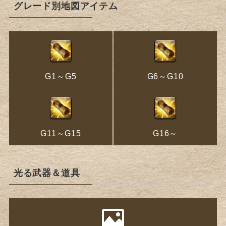
グレード別地図アイテム
G1～G5
G6～G10
G11～G15
G16～
光る武器＆道具