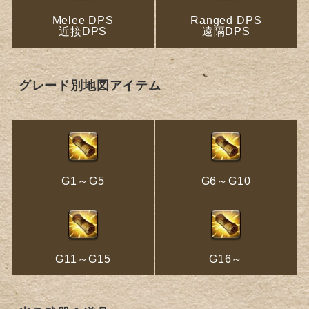
Melee DPS
Ranged DPS
近接DPS
遠隔DPS
グレード別地図アイテム
G1～G5
G6～G10
G11～G15
G16～