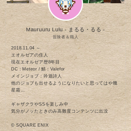
Mauruuru Lulu - まるる・るる -
冒険者＆職人
2018.11.04 ～
エオルゼアの住人
現在エオルゼア歴8年目
DC : Meteor / 鯖 : Valefor
メインジョブ：吟遊詩人
他のジョブも出せるようになりたいと思ってはや幾
星霜…
ギャザクラやSSを楽しみ中
気分がノッたときのみ高難度コンテンツに出没
© SQUARE ENIX