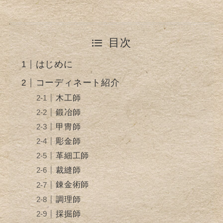
目次
はじめに
コーディネート紹介
木工師
鍛冶師
甲冑師
彫金師
革細工師
裁縫師
錬金術師
調理師
採掘師