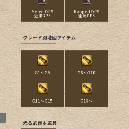
Melee DPS
Ranged DPS
近接DPS
遠隔DPS
グレード別地図アイテム
G1～G5
G6～G10
G11～G15
G16～
光る武器＆道具