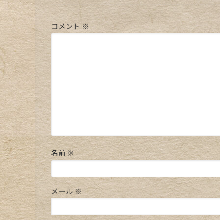
コメント
※
名前
※
メール
※